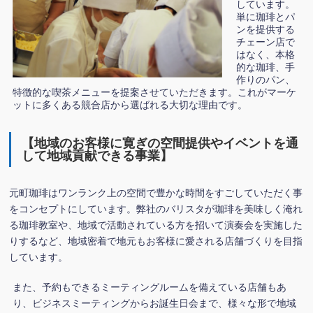
しています。
単に珈琲とパ
ンを提供する
チェーン店で
はなく、本格
的な珈琲、手
作りのパン、
特徴的な喫茶メニューを提案させていただきます。これがマーケ
ットに多くある競合店から選ばれる大切な理由です。
【地域のお客様に寛ぎの空間提供やイベントを通
して地域貢献できる事業】
元町珈琲はワンランク上の空間で豊かな時間をすごしていただく事
をコンセプトにしています。弊社のバリスタが珈琲を美味しく淹れ
る珈琲教室や、地域で活動されている方を招いて演奏会を実施した
りするなど、地域密着で地元もお客様に愛される店舗づくりを目指
しています。
また、予約もできるミーティングルームを備えている店舗もあ
り、ビジネスミーティングからお誕生日会まで、様々な形で地域