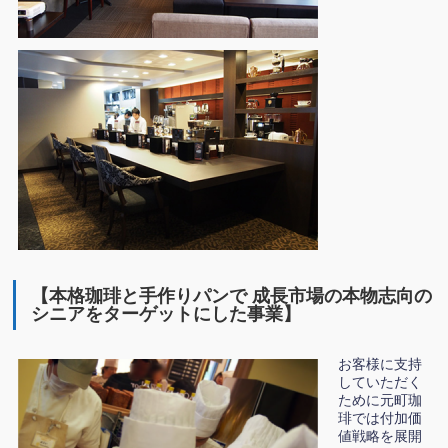
【本格珈琲と手作りパンで 成長市場の本物志向の
シニアをターゲットにした事業】
お客様に支持
していただく
ために元町珈
琲では付加価
値戦略を展開